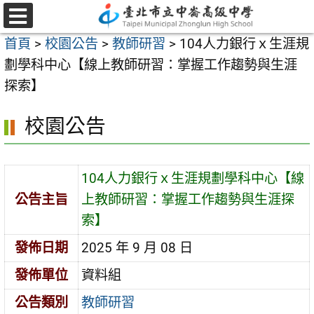
跳
至
選
首頁
>
校園公告
>
教師研習
>
104人力銀行ｘ生涯規
單
主
劃學科中心【線上教師研習：掌握工作趨勢與生涯
要
探索】
內
容
校園公告
區
104人力銀行ｘ生涯規劃學科中心【線
公告主旨
上教師研習：掌握工作趨勢與生涯探
索】
發佈日期
2025 年 9 月 08 日
發佈單位
資料組
公告類別
教師研習