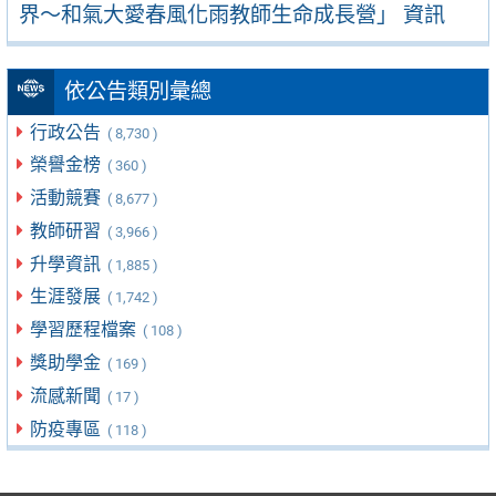
界～和氣大愛春風化雨教師生命成長營」 資訊
依公告類別彙總
行政公告
( 8,730 )
榮譽金榜
( 360 )
活動競賽
( 8,677 )
教師研習
( 3,966 )
升學資訊
( 1,885 )
生涯發展
( 1,742 )
學習歷程檔案
( 108 )
獎助學金
( 169 )
流感新聞
( 17 )
防疫專區
( 118 )