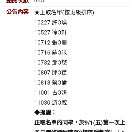
點閱次數
655
公告內容
★正取名單(按班級排序)
10227 許O瑍
10527 徐O軒
10712 張O珊
10716 蘇O米
10732 鄧O懋
10807 邱O荏
10813 蔡O倫
11001 古O妍
11030 游O威
◆提醒：
正取名單的同學，於9/1(五)第一次上