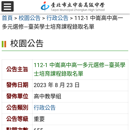
跳
至
選
首頁
>
校園公告
>
行政公告
>
112-1 中崙高中高一
單
主
多元選修—臺英學士培育課程錄取名單
要
內
校園公告
容
區
112-1 中崙高中高一多元選修—臺英學
公告主旨
士培育課程錄取名單
發佈日期
2023 年 8 月 23 日
發佈單位
高中教學組
公告類別
行政公告
公告等級
重要