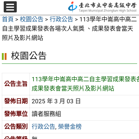
跳
至
選
首頁
>
校園公告
>
行政公告
>
113學年中崙高中高二
單
主
自主學習成果發表各場次人氣獎 、成果發表會當天
要
照片及影片網站
內
容
校園公告
區
113學年中崙高中高二自主學習成果發表
公告主旨
成果發表會當天照片及影片網站
發佈日期
2025 年 3 月 03 日
發佈單位
讀者服務組
公告類別
行政公告
,
榮譽金榜