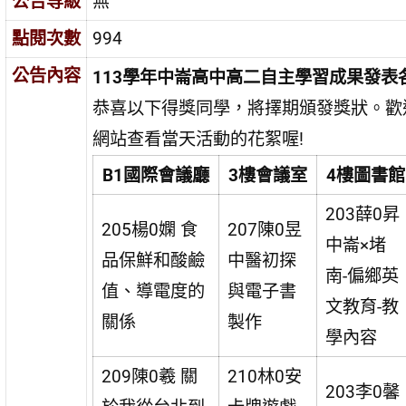
公告等級
無
點閱次數
994
公告內容
113學年中崙高中高二自主學習成果發表
恭喜以下得獎同學，將擇期頒發獎狀。歡
網站查看當天活動的花絮喔!
B1國際會議廳
3樓會議室
4樓圖書館
203薛0昇
205楊0嫻 食
207陳0昱
中崙×堵
品保鮮和酸鹼
中醫初探
南-偏鄉英
值、導電度的
與電子書
文教育-教
關係
製作
學內容
209陳0羲 關
210林0安
203李0馨