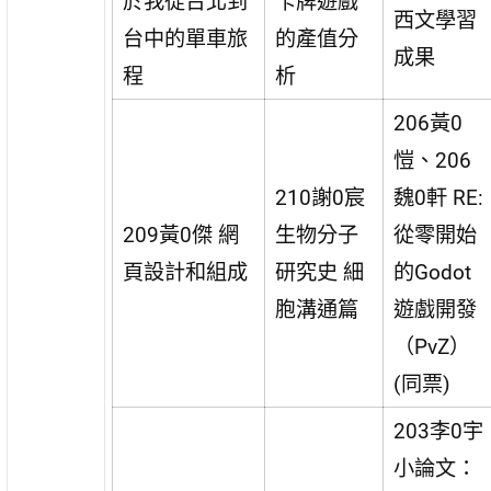
於我從台北到
卡牌遊戲
西文學習
台中的單車旅
的產值分
成果
程
析
206黃0
愷、206
210謝0宸
魏0軒 RE:
209黃0傑 網
生物分子
從零開始
頁設計和組成
研究史 細
的Godot
胞溝通篇
遊戲開發
（PvZ）
(同票)
203李0宇
小論文：