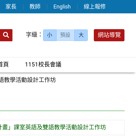
家長
教師
English
線上報修
送出
字級：
網站導覽
小
預設
大
搜
尋：
首頁
1151校長會議
語教學活動設計工作坊
計畫」課室英語及雙語教學活動設計工作坊