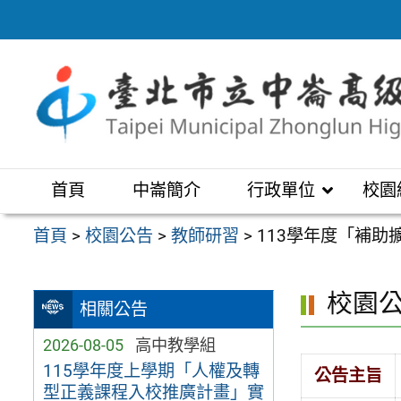
跳
至
主
要
內
容
區
首頁
中崙簡介
行政單位
校園
首頁
>
校園公告
>
教師研習
>
113學年度「補
校園
相關公告
2026-08-05
高中教學組
115學年度上學期「人權及轉
公告主旨
型正義課程入校推廣計畫」實