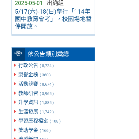
2025-05-01
出納組
5/17(六)-18(日)舉行「114年
國中教育會考」，校園場地暫
停開放。
依公告類別彙總
行政公告
( 8,724 )
榮譽金榜
( 360 )
活動競賽
( 8,674 )
教師研習
( 3,965 )
升學資訊
( 1,885 )
生涯發展
( 1,742 )
學習歷程檔案
( 108 )
獎助學金
( 166 )