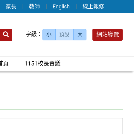
家長
教師
English
線上報修
送出
字級：
網站導覽
小
預設
大
搜
尋：
首頁
1151校長會議