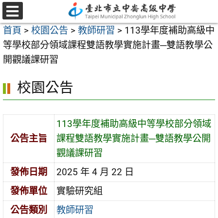
跳
至
選
首頁
>
校園公告
>
教師研習
>
113學年度補助高級中
單
主
等學校部分領域課程雙語教學實施計畫─雙語教學公
要
開觀議課研習
內
容
校園公告
區
113學年度補助高級中等學校部分領域
公告主旨
課程雙語教學實施計畫─雙語教學公開
觀議課研習
發佈日期
2025 年 4 月 22 日
發佈單位
實驗研究組
公告類別
教師研習