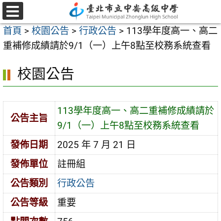
跳
至
選
首頁
>
校園公告
>
行政公告
>
113學年度高一、高二
單
主
重補修成績請於9/1（一）上午8點至校務系統查看
要
內
校園公告
容
區
113學年度高一、高二重補修成績請於
公告主旨
9/1（一）上午8點至校務系統查看
發佈日期
2025 年 7 月 21 日
發佈單位
註冊組
公告類別
行政公告
公告等級
重要