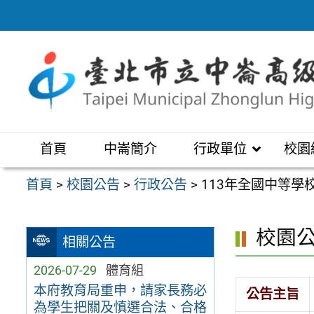
跳
至
主
要
內
容
區
首頁
中崙簡介
行政單位
校園
首頁
>
校園公告
>
行政公告
>
113年全國中等學
校園
相關公告
2026-07-29
體育組
本府教育局重申，請家長務必
公告主旨
為學生把關及慎選合法、合格