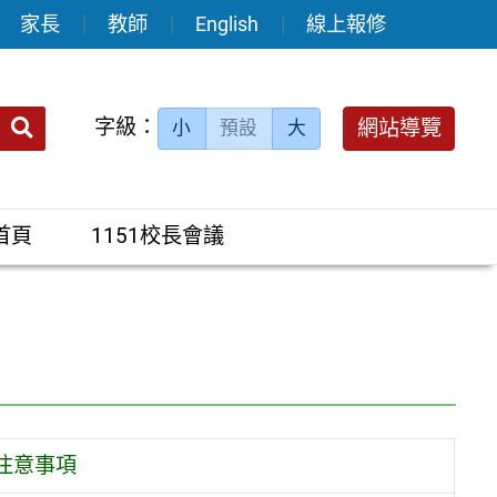
家長
教師
English
線上報修
送出
字級：
網站導覽
小
預設
大
搜
尋：
首頁
1151校長會議
注意事項