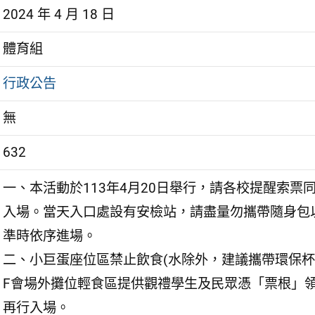
2024 年 4 月 18 日
體育組
行政公告
無
632
一、本活動於113年4月20日舉行，請各校提醒索
入場。當天入口處設有安檢站，請盡量勿攜帶隨身包以
準時依序進場。
二、小巨蛋座位區禁止飲食(水除外，建議攜帶環保杯)，當
F會場外攤位輕食區提供觀禮學生及民眾憑「票根」
再行入場。