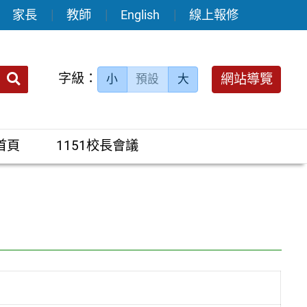
家長
教師
English
線上報修
送出
字級：
網站導覽
小
預設
大
搜
尋：
首頁
1151校長會議