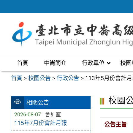
跳
至
主
要
內
容
區
首頁
中崙簡介
行政單位
校園
首頁
>
校園公告
>
行政公告
>
113年5月份會計
校園
相關公告
2026-08-07
會計室
115年7月份會計月報
公告主旨