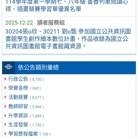
114學年度第一學期七、八年級 書香列車閱讀心
得、插畫競賽學習單優異名單
2025-12-22
讀者服務組
30204張o欣、30211 劉o甄 參加國立公共資訊圖
書館學生創作繪本數位計畫，作品收錄為國立公
共資訊圖書館電子書館藏資源。
依公告類別彙總
行政公告
( 8,730 )
榮譽金榜
( 360 )
活動競賽
( 8,677 )
教師研習
( 3,966 )
升學資訊
( 1,885 )
生涯發展
( 1,742 )
學習歷程檔案
( 108 )