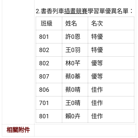
2.書香列車
插畫競賽
學習單優異名單：
班級
姓名
名次
801
許0恩
特優
802
王0羽
特優
802
林0芊
優等
807
蔡0蓁
優等
806
蔡0晴
佳作
701
王0晴
佳作
801
賴0卉
佳作
相關附件