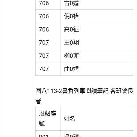
706
古0嬉
706
倪0禕
706
高0征
707
王0翔
707
柳0菲
707
曲0娉
國八113-2書香列車閱讀筆記 各班優良
者
班級座
姓名
號