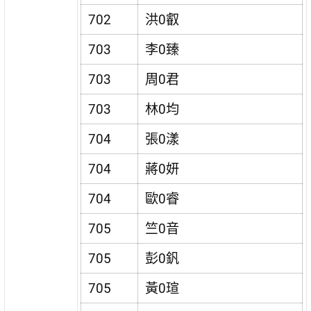
702
洪0叡
703
李0臻
703
周0君
703
林0均
704
張0漾
704
蔣0妍
704
歐0睿
705
竺0音
705
彭0釩
705
黃0瑄