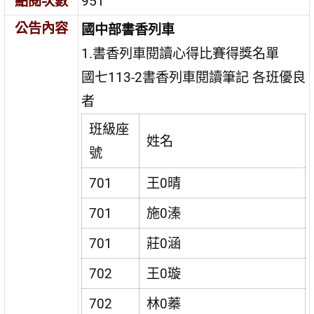
點閱次數
951
公告內容
國中部書香列車
1.書香列車閱讀心得比賽得獎名單
國七113-2書香列車閱讀筆記 各班優良
者
班級座
姓名
號
701
王0晴
701
施0溱
701
莊0涵
702
王0璇
702
林0蓁