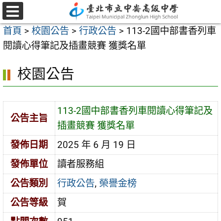
跳
至
選
首頁
>
校園公告
>
行政公告
>
113-2國中部書香列車
單
主
閱讀心得筆記及插畫競賽 獲獎名單
要
內
校園公告
容
區
113-2國中部書香列車閱讀心得筆記及
公告主旨
插畫競賽 獲獎名單
發佈日期
2025 年 6 月 19 日
發佈單位
讀者服務組
公告類別
行政公告
,
榮譽金榜
公告等級
賀