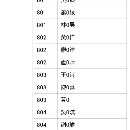
801
吳0臻
801
蕭0絨
801
林0展
802
黃0樺
802
廖0洋
802
盧0晴
803
王0淇
803
陳0蓁
803
黃0
804
吳0淇
804
謝0瑜