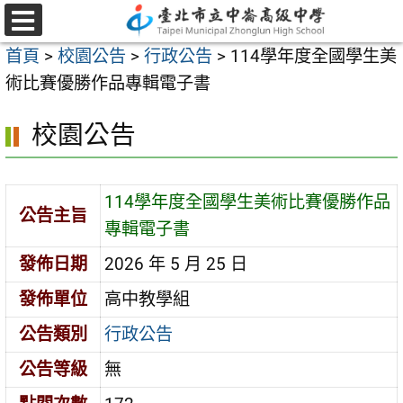
跳
至
選
首頁
>
校園公告
>
行政公告
>
114學年度全國學生美
單
主
術比賽優勝作品專輯電子書
要
內
校園公告
容
區
114學年度全國學生美術比賽優勝作品
公告主旨
專輯電子書
發佈日期
2026 年 5 月 25 日
發佈單位
高中教學組
公告類別
行政公告
公告等級
無