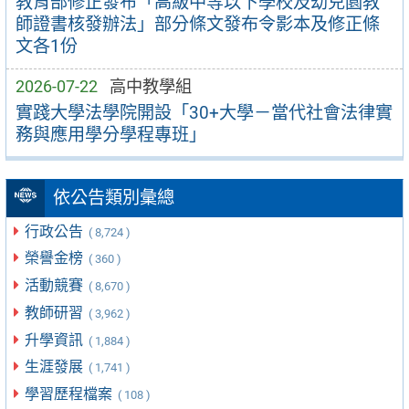
教育部修正發布「高級中等以下學校及幼兒園教
師證書核發辦法」部分條文發布令影本及修正條
文各1份
2026-07-22
高中教學組
實踐大學法學院開設「30+大學－當代社會法律實
務與應用學分學程專班」
依公告類別彙總
行政公告
( 8,724 )
榮譽金榜
( 360 )
活動競賽
( 8,670 )
教師研習
( 3,962 )
升學資訊
( 1,884 )
生涯發展
( 1,741 )
學習歷程檔案
( 108 )