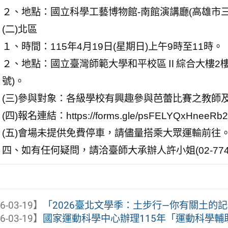
２、地點：國立科學工藝博物館-南館演講廳(高雄市三
(二)北區
１、時間：115年4月19日(星期日)上午9時至11時。
２、地點：國立臺灣師範大學和平校區Ⅱ綜合大樓2樓-
號)。
(三)參與對象：各級學校有興趣參與芭蕾比賽之教師
(四)報名連結：https://forms.gle/psFELYQ
(五)會場未提供免費停車，請儘量搭乘大眾運輸前往
四、如有任何疑問，請洽臺師大承辦人許小姐(02-77493242
6-03-19】
「2026臺北文學季：土步行—你有關土的記憶
6-03-19】
國家運動科學中心辦理115年「運動科學