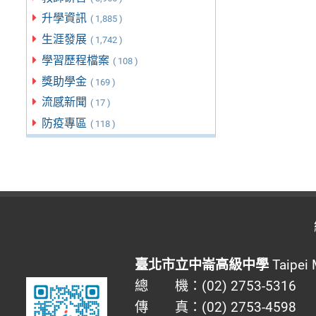
升學資訊
( 1,885 )
生涯發展
( 1,742 )
學習歷程檔案
( 108 )
獎助學金
( 169 )
流感新聞
( 17 )
防疫專區
( 118 )
臺北市立中崙高級中學
Taipei 
總 機：(02) 2753-5316
傳 真：(02) 2753-4598