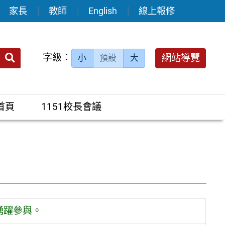
家長
教師
English
線上報修
送出
字級：
網站導覽
小
預設
大
搜
尋：
首頁
1151校長會議
踴躍參與。