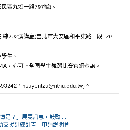
民區九如一路797號)。
綜202演講廳(臺北市大安區和平東路一段129
及學生。
xHneeRb24A，亦可上全國學生舞蹈比賽官網查詢。
。
，hsuyentzu@ntnu.edu.tw)。
是？」展覽訊息，鼓勵 ...
輔助支援訓練計畫」申請說明會