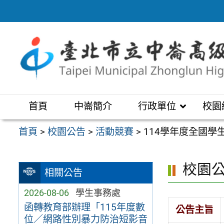
跳
至
主
要
內
容
區
首頁
中崙簡介
行政單位
校園
首頁
>
校園公告
>
活動競賽
>
114學年度全國
校園
相關公告
2026-08-06
學生事務處
函轉教育部辦理「115年度數
公告主旨
位／網路性別暴力防治短影音