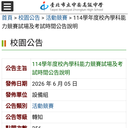
跳
至
選
首頁
>
校園公告
>
活動競賽
>
114學年度校內學科能
單
主
力競賽試場及考試時間公告說明
要
內
校園公告
容
區
114學年度校內學科能力競賽試場及考
公告主旨
試時間公告說明
發佈日期
2026 年 6 月 05 日
發佈單位
設備組
公告類別
活動競賽
公告等級
轉知