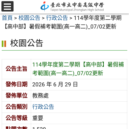
跳
至
選
首頁
>
校園公告
>
行政公告
>
114學年度第二學期
單
主
【高中部】暑假補考範圍(高一高二)_07/02更新
要
內
校園公告
容
區
114學年度第二學期【高中部】暑假補
公告主旨
考範圍(高一高二)_07/02更新
發佈日期
2026 年 6 月 29 日
發佈單位
教務處
公告類別
行政公告
公告等級
重要