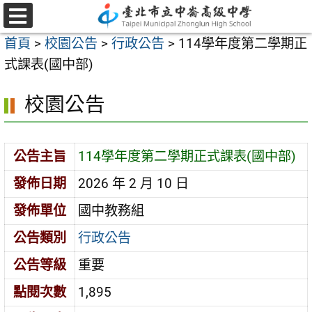
跳
至
選
首頁
>
校園公告
>
行政公告
>
114學年度第二學期正
單
主
式課表(國中部)
要
內
校園公告
容
區
公告主旨
114學年度第二學期正式課表(國中部)
發佈日期
2026 年 2 月 10 日
發佈單位
國中教務組
公告類別
行政公告
公告等級
重要
點閱次數
1,895