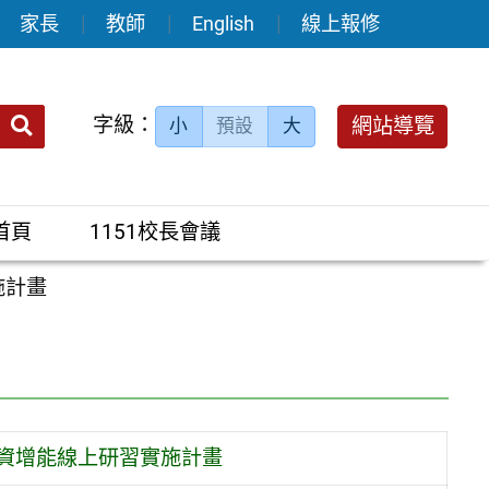
家長
教師
English
線上報修
送出
字級：
網站導覽
小
預設
大
搜
尋：
首頁
1151校長會議
施計畫
師資增能線上研習實施計畫