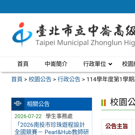
跳
至
主
要
內
容
區
首頁
中崙簡介
行政單位
校園
首頁
>
校園公告
>
行政公告
>
114學年度第1
校園
相關公告
2026-07-22
學生事務處
「2026南投市珍珠遊程設計
公告主旨
全國競賽－ Pearl&Hub教師研