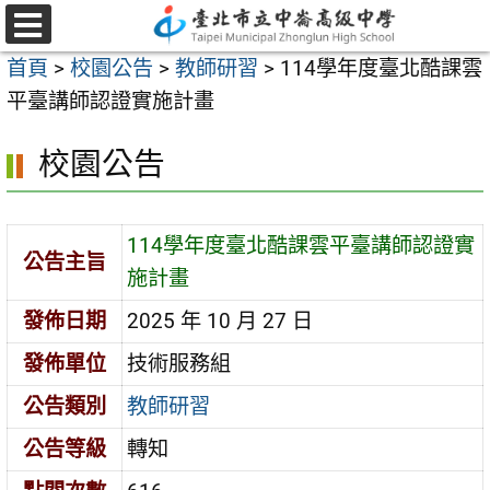
跳
至
選
首頁
>
校園公告
>
教師研習
>
114學年度臺北酷課雲
單
主
平臺講師認證實施計畫
要
內
校園公告
容
區
114學年度臺北酷課雲平臺講師認證實
公告主旨
施計畫
發佈日期
2025 年 10 月 27 日
發佈單位
技術服務組
公告類別
教師研習
公告等級
轉知