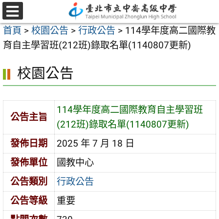
跳
至
選
首頁
>
校園公告
>
行政公告
>
114學年度高二國際教
單
主
育自主學習班(212班)錄取名單(1140807更新)
要
內
校園公告
容
區
114學年度高二國際教育自主學習班
公告主旨
(212班)錄取名單(1140807更新)
發佈日期
2025 年 7 月 18 日
發佈單位
國教中心
公告類別
行政公告
公告等級
重要