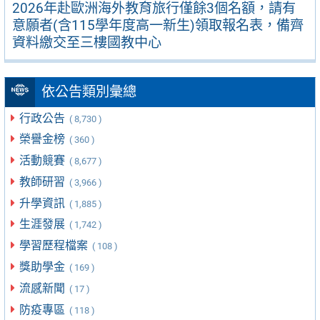
2026年赴歐洲海外教育旅行僅餘3個名額，請有
意願者(含115學年度高一新生)領取報名表，備齊
資料繳交至三樓國教中心
依公告類別彙總
行政公告
( 8,730 )
榮譽金榜
( 360 )
活動競賽
( 8,677 )
教師研習
( 3,966 )
升學資訊
( 1,885 )
生涯發展
( 1,742 )
學習歷程檔案
( 108 )
獎助學金
( 169 )
流感新聞
( 17 )
防疫專區
( 118 )