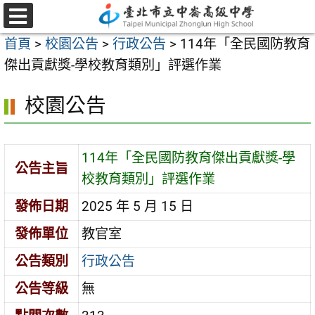
跳
至
選
首頁
>
校園公告
>
行政公告
>
114年「全民國防教育
單
主
傑出貢獻獎-學校教育類別」評選作業
要
內
校園公告
容
區
114年「全民國防教育傑出貢獻獎-學
公告主旨
校教育類別」評選作業
發佈日期
2025 年 5 月 15 日
發佈單位
教官室
公告類別
行政公告
公告等級
無