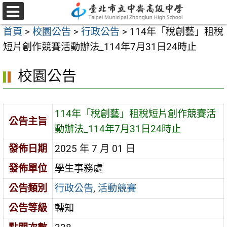
跳
至
選
首頁
>
校園公告
>
行政公告
>
114年「稅創藝」租稅
單
主
短片創作競賽活動辦法_114年7月31日24時止
要
內
校園公告
容
區
114年「稅創藝」租稅短片創作競賽活
公告主旨
動辦法_114年7月31日24時止
發佈日期
2025 年 7 月 01 日
發佈單位
學生事務處
公告類別
行政公告
,
活動競賽
公告等級
轉知