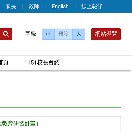
家長
教師
English
線上報修
送出
字級：
網站導覽
小
預設
大
搜
尋：
首頁
1151校長會議
全教育研習計畫」