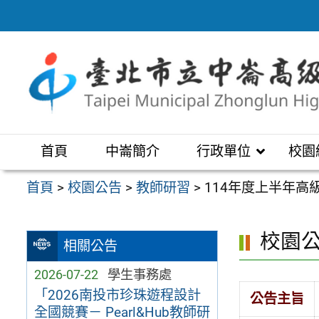
跳
至
主
要
內
容
區
首頁
中崙簡介
行政單位
校園
首頁
>
校園公告
>
教師研習
>
114年度上半年
校園
相關公告
2026-07-22
學生事務處
「2026南投市珍珠遊程設計
公告主旨
全國競賽－ Pearl&Hub教師研