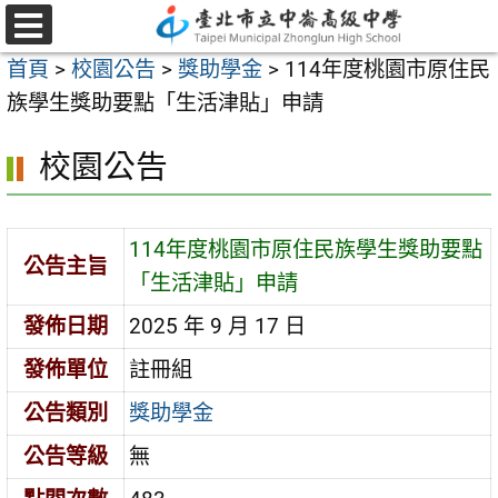
跳
至
選
首頁
>
校園公告
>
獎助學金
>
114年度桃園市原住民
單
主
族學生獎助要點「生活津貼」申請
要
內
校園公告
容
區
114年度桃園市原住民族學生獎助要點
公告主旨
「生活津貼」申請
發佈日期
2025 年 9 月 17 日
發佈單位
註冊組
公告類別
獎助學金
公告等級
無