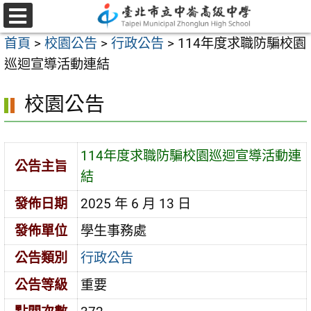
跳
至
選
首頁
>
校園公告
>
行政公告
>
114年度求職防騙校園
單
主
巡迴宣導活動連結
要
內
校園公告
容
區
114年度求職防騙校園巡迴宣導活動連
公告主旨
結
發佈日期
2025 年 6 月 13 日
發佈單位
學生事務處
公告類別
行政公告
公告等級
重要