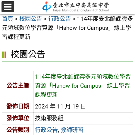
跳
至
選
首頁
>
校園公告
>
行政公告
>
114年度臺北酷課雲多
單
主
元領域數位學習資源「Hahow for Campus」線上學
要
習課程更新
內
容
校園公告
區
114年度臺北酷課雲多元領域數位學習
公告主旨
資源「Hahow for Campus」線上學習
課程更新
發佈日期
2024 年 11 月 19 日
發佈單位
技術服務組
公告類別
行政公告
,
教師研習