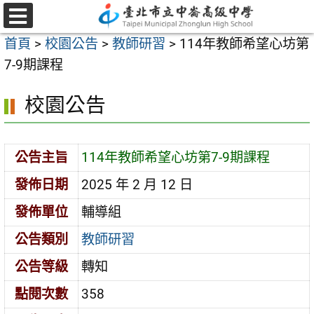
跳
至
選
首頁
>
校園公告
>
教師研習
>
114年教師希望心坊第
單
主
7-9期課程
要
內
校園公告
容
區
公告主旨
114年教師希望心坊第7-9期課程
發佈日期
2025 年 2 月 12 日
發佈單位
輔導組
公告類別
教師研習
公告等級
轉知
點閱次數
358