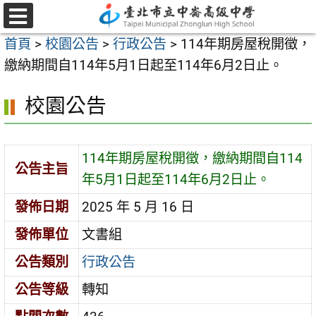
跳
至
選
首頁
>
校園公告
>
行政公告
>
114年期房屋稅開徵，
單
主
繳納期間自114年5月1日起至114年6月2日止。
要
內
校園公告
容
區
114年期房屋稅開徵，繳納期間自114
公告主旨
年5月1日起至114年6月2日止。
發佈日期
2025 年 5 月 16 日
發佈單位
文書組
公告類別
行政公告
公告等級
轉知