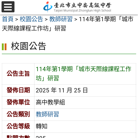
跳
至
選
首頁
>
校園公告
>
教師研習
>
114年第1學期「城市
單
主
天際線課程工作坊」研習
要
內
校園公告
容
區
114年第1學期「城市天際線課程工作
公告主旨
坊」研習
發佈日期
2025 年 11 月 25 日
發佈單位
高中教學組
公告類別
教師研習
公告等級
轉知