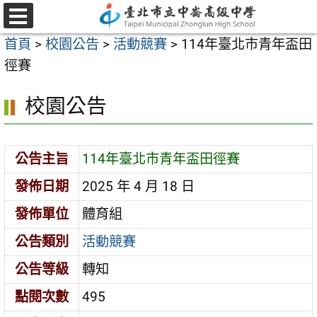
跳
至
選
首頁
>
校園公告
>
活動競賽
>
114年臺北市青年盃田
單
主
徑賽
要
內
校園公告
容
區
公告主旨
114年臺北市青年盃田徑賽
發佈日期
2025 年 4 月 18 日
發佈單位
體育組
公告類別
活動競賽
公告等級
轉知
點閱次數
495