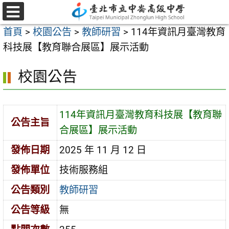
跳
至
選
首頁
>
校園公告
>
教師研習
>
114年資訊月臺灣教育
單
主
科技展【教育聯合展區】展示活動
要
內
校園公告
容
區
114年資訊月臺灣教育科技展【教育聯
公告主旨
合展區】展示活動
發佈日期
2025 年 11 月 12 日
發佈單位
技術服務組
公告類別
教師研習
公告等級
無