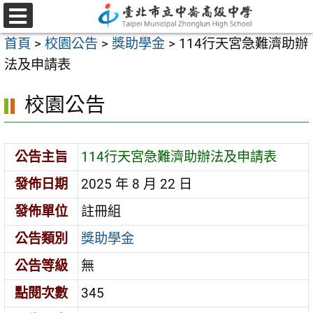
跳
至
選
首頁
>
校園公告
>
獎助學金
>
114行天宮急難濟助辦
單
主
法及申請表
要
內
校園公告
容
區
公告主旨
114行天宮急難濟助辦法及申請表
發佈日期
2025 年 8 月 22 日
發佈單位
註冊組
公告類別
獎助學金
公告等級
無
點閱次數
345