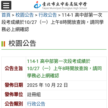
跳
至
選
首頁
>
校園公告
>
行政公告
>
114-1 高中部第一次
單
主
段考成績於10/27（一）上午8時開放查詢，請同學
要
務必上網確認
內
容
校園公告
區
114-1 高中部第一次段考成績於
公告主旨
10/27（一）上午8時開放查詢，請同
學務必上網確認
發佈日期
2025 年 10 月 22 日
發佈單位
註冊組
公告類別
行政公告