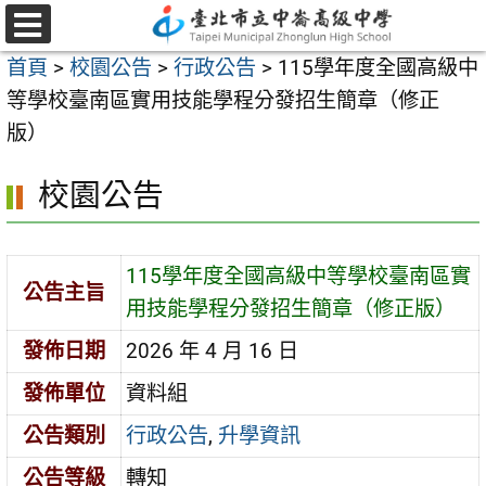
跳
至
選
首頁
>
校園公告
>
行政公告
>
115學年度全國高級中
單
主
等學校臺南區實用技能學程分發招生簡章（修正
要
版）
內
容
校園公告
區
115學年度全國高級中等學校臺南區實
公告主旨
用技能學程分發招生簡章（修正版）
發佈日期
2026 年 4 月 16 日
發佈單位
資料組
公告類別
行政公告
,
升學資訊
公告等級
轉知