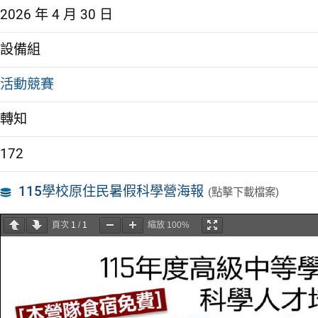
2026 年 4 月 30 日
設備組
活動競賽
轉知
172
115學校原住民暑假科學營海報
(點擊下載檔案)
頁次
1
/
1
縮放
100%