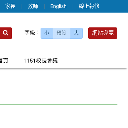
家長
教師
English
線上報修
送出
字級：
網站導覽
小
預設
大
搜
尋：
首頁
1151校長會議