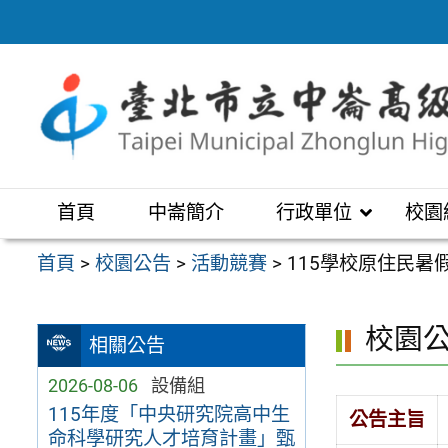
跳
至
主
要
內
容
區
首頁
中崙簡介
行政單位
校園
首頁
>
校園公告
>
活動競賽
>
115學校原住民暑
校園
相關公告
2026-08-06
設備組
115年度「中央研究院高中生
公告主旨
命科學研究人才培育計畫」甄