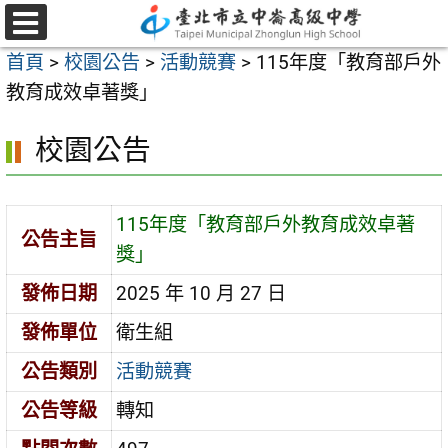
跳
至
選
首頁
>
校園公告
>
活動競賽
>
115年度「教育部戶外
單
主
教育成效卓著獎」
要
內
校園公告
容
區
115年度「教育部戶外教育成效卓著
公告主旨
獎」
發佈日期
2025 年 10 月 27 日
發佈單位
衛生組
公告類別
活動競賽
公告等級
轉知