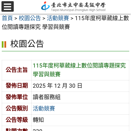
跳
至
選
首頁
>
校園公告
>
活動競賽
>
115年度柯華葳線上數
單
主
位閱讀專題探究 學習與競賽
要
內
校園公告
容
區
115年度柯華葳線上數位閱讀專題探究
公告主旨
學習與競賽
發佈日期
2025 年 12 月 30 日
發佈單位
讀者服務組
公告類別
活動競賽
公告等級
轉知