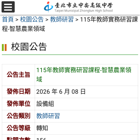
跳
至
選
首頁
>
校園公告
>
教師研習
>
115年教師實務研習課
單
主
程-智慧農業領域
要
內
校園公告
容
區
115年教師實務研習課程-智慧農業領
公告主旨
域
發佈日期
2026 年 6 月 08 日
發佈單位
設備組
公告類別
教師研習
公告等級
轉知