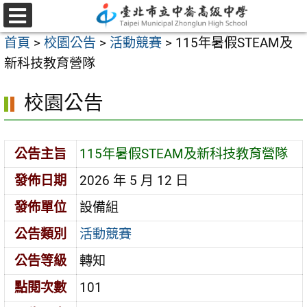
跳
至
選
首頁
>
校園公告
>
活動競賽
>
115年暑假STEAM及
單
主
新科技教育營隊
要
內
校園公告
容
區
公告主旨
115年暑假STEAM及新科技教育營隊
發佈日期
2026 年 5 月 12 日
發佈單位
設備組
公告類別
活動競賽
公告等級
轉知
點閱次數
101