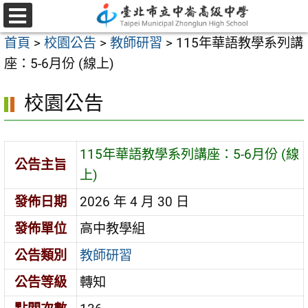
跳
至
選
首頁
>
校園公告
>
教師研習
>
115年華語教學系列講
單
主
座：5-6月份 (線上)
要
內
校園公告
容
區
115年華語教學系列講座：5-6月份 (線
公告主旨
上)
發佈日期
2026 年 4 月 30 日
發佈單位
高中教學組
公告類別
教師研習
公告等級
轉知