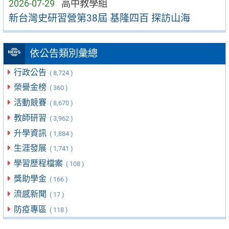
2026-07-29
高中教學組
新台灣史研習營第38屆 基隆四百 探訪山海
依公告類別彙總
行政公告
( 8,724 )
榮譽金榜
( 360 )
活動競賽
( 8,670 )
教師研習
( 3,962 )
升學資訊
( 1,884 )
生涯發展
( 1,741 )
學習歷程檔案
( 108 )
獎助學金
( 166 )
流感新聞
( 17 )
防疫專區
( 118 )