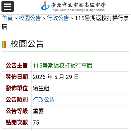
跳
至
選
首頁
>
校園公告
>
行政公告
>
115暑期返校打掃行事
單
主
曆
要
內
校園公告
容
區
公告主旨
115暑期返校打掃行事曆
發佈日期
2026 年 5 月 29 日
發佈單位
衛生組
公告類別
行政公告
公告等級
重要
點閱次數
751