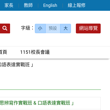
家長
教師
English
線上報修
送出
字級：
網站導覽
小
預設
大
搜
尋：
首頁
1151校長會議
口語表達實戰班 」
思辨寫作實戰班 & 口語表達實戰班 」