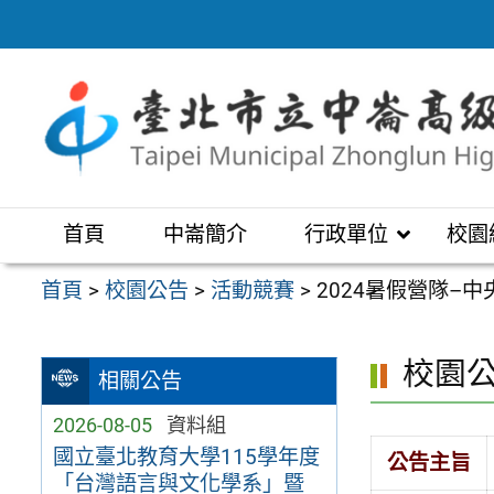
跳
至
主
要
內
容
區
首頁
中崙簡介
行政單位
校園
首頁
>
校園公告
>
活動競賽
>
2024暑假營隊–
校園
相關公告
2026-08-05
資料組
國立臺北教育大學115學年度
公告主旨
「台灣語言與文化學系」暨