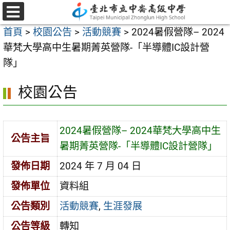
跳
至
選
首頁
>
校園公告
>
活動競賽
>
2024暑假營隊– 2024
單
主
華梵大學高中生暑期菁英營隊-「半導體IC設計營
要
隊」
內
容
校園公告
區
2024暑假營隊– 2024華梵大學高中生
公告主旨
暑期菁英營隊-「半導體IC設計營隊」
發佈日期
2024 年 7 月 04 日
發佈單位
資料組
公告類別
活動競賽
,
生涯發展
公告等級
轉知