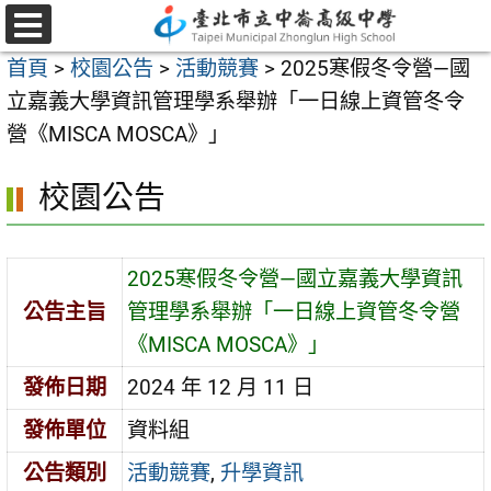
跳
至
選
首頁
>
校園公告
>
活動競賽
>
2025寒假冬令營—國
單
主
立嘉義大學資訊管理學系舉辦「一日線上資管冬令
要
營《MISCA MOSCA》」
內
容
校園公告
區
2025寒假冬令營—國立嘉義大學資訊
公告主旨
管理學系舉辦「一日線上資管冬令營
《MISCA MOSCA》」
發佈日期
2024 年 12 月 11 日
發佈單位
資料組
公告類別
活動競賽
,
升學資訊