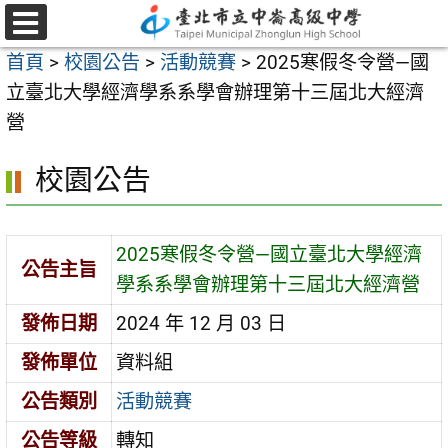
跳
至
選
首頁
>
校園公告
>
活動競賽
>
2025寒假冬令營—國
單
主
立臺北大學經濟學系系學會辦理第十三屆北大經濟
要
營
內
容
校園公告
區
2025寒假冬令營—國立臺北大學經濟
公告主旨
學系系學會辦理第十三屆北大經濟營
發佈日期
2024 年 12 月 03 日
發佈單位
資料組
公告類別
活動競賽
公告等級
轉知