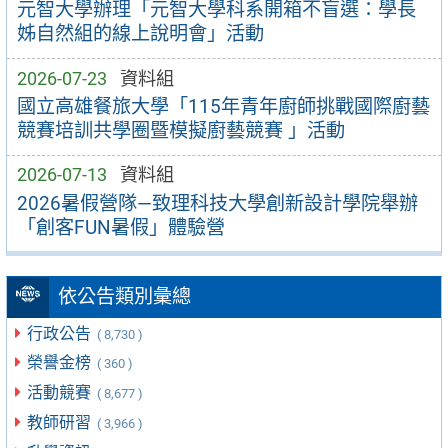
元智大學辦理「元智大學科系開箱不盲選：學長
姊自然組的線上說明會」活動
2026-07-23
資料組
國立高雄餐旅大學「115年青年廚師挑戰國際廚藝
競賽培訓共學圈暨模擬廚藝競賽 」活動
2026-07-13
資料組
2026暑假營隊—致理科技大學創新設計學院舉辦
「創客FUN暑假」體驗營
依公告類別彙總
行政公告
( 8,730 )
榮譽金榜
( 360 )
活動競賽
( 8,677 )
教師研習
( 3,966 )