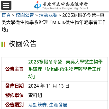
跳
至
選
首頁
>
校園公告
>
活動競賽
>
2025寒假冬令營—東
單
主
吳大學微生物學系辧理「Mitalk微生物年輕學者工作
要
坊」
內
容
校園公告
區
2025寒假冬令營—東吳大學微生物學
公告主旨
系辧理「Mitalk微生物年輕學者工作
坊」
發佈日期
2024 年 11 月 13 日
發佈單位
資料組
公告類別
活動競賽
,
生涯發展