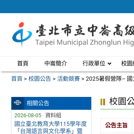
跳
至
主
要
內
容
區
首頁
中崙簡介
行政單位
校園
首頁
>
校園公告
>
活動競賽
>
2025暑假營隊–
校園
相關公告
2026-08-05
資料組
國立臺北教育大學115學年度
公告主旨
「台灣語言與文化學系」暨