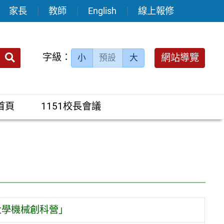
家長
教師
English
線上報修
送出
字級：
網站導覽
小
預設
大
搜
尋：
首頁
1151校長會議
通大學機械創科營」