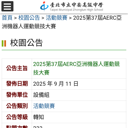
跳
至
選
首頁
>
校園公告
>
活動競賽
>
2025第37屆AERC亞
單
主
洲機器人運動競技大賽
要
內
校園公告
容
區
2025第37屆AERC亞洲機器人運動競
公告主旨
技大賽
發佈日期
2025 年 9 月 11 日
發佈單位
設備組
公告類別
活動競賽
公告等級
轉知