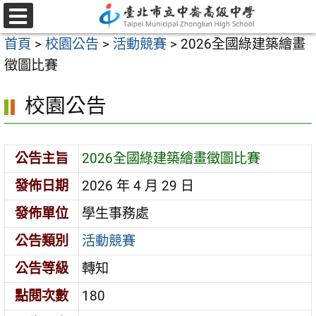
跳
至
選
首頁
>
校園公告
>
活動競賽
>
2026全國綠建築繪畫
單
主
徵圖比賽
要
內
校園公告
容
區
公告主旨
2026全國綠建築繪畫徵圖比賽
發佈日期
2026 年 4 月 29 日
發佈單位
學生事務處
公告類別
活動競賽
公告等級
轉知
點閱次數
180