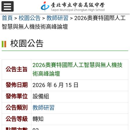
跳
至
選
首頁
>
校園公告
>
教師研習
>
2026奧賽特國際人工
單
主
智慧與無人機技術高峰論壇
要
內
校園公告
容
區
2026奧賽特國際人工智慧與無人機技
公告主旨
術高峰論壇
發佈日期
2026 年 6 月 15 日
發佈單位
設備組
公告類別
教師研習
公告等級
轉知