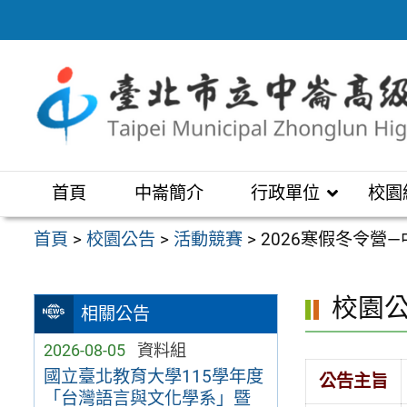
跳
至
主
要
內
容
區
首頁
中崙簡介
行政單位
校園
首頁
>
校園公告
>
活動競賽
>
2026寒假冬令營
校園
相關公告
2026-08-05
資料組
國立臺北教育大學115學年度
公告主旨
「台灣語言與文化學系」暨