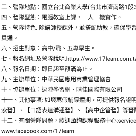
三、營隊地點：國立台北商業大學(台北市濟南路1段32
四、營隊型態：電腦教室上課，一人一機實作。
五、營隊特色: 除講師授課外，並搭配助教，確保學
貫通。
六、招生對象：高中/職、五專學生。
七、報名網址及營隊說明:https://www.17learn.com.t
八、報名日期：即日起至額滿為止。
九、主辦單位：中華民國應用商業管理協會
十、協辦單位：逗陣學習網、晴佳國際有限公司
十一、其他事項: 如與寒假輔導撞期，可提供報名證
索營】、【口語表達溝通營】、【高中企管營】等營
十二、有關營隊問題，歡迎函詢課程服務中心:service@17l
www.facebook.com/17learn