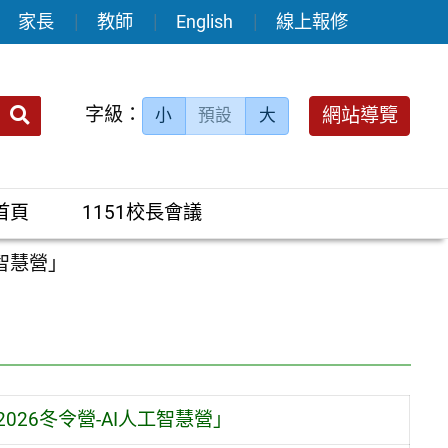
家長
教師
English
線上報修
送出
字級：
網站導覽
小
預設
大
搜
尋：
首頁
1151校長會議
工智慧營」
026冬令營-AI人工智慧營」