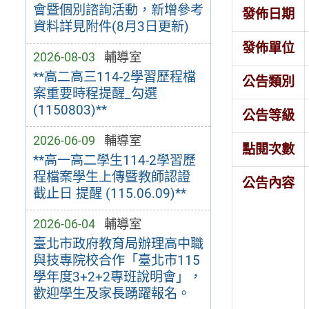
會暨個別諮詢活動，新增參考
發佈日期
資料詳見附件(8月3日更新)
發佈單位
2026-08-03
輔導室
**高二高三114-2學習歷程檔
公告類別
案重要時程提醒_勾選
(1150803)**
公告等級
2026-06-09
輔導室
點閱次數
**高一高二學生114-2學習歷
程檔案學生上傳暨教師認證
公告內容
截止日 提醒 (115.06.09)**
2026-06-04
輔導室
臺北市政府教育局辦理高中職
與技專院校合作「臺北市115
學年度3+2+2專班說明會」，
歡迎學生及家長踴躍報名。