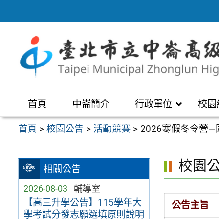
跳
至
主
要
內
容
區
首頁
中崙簡介
行政單位
校園
首頁
>
校園公告
>
活動競賽
>
2026寒假冬令營
校園
相關公告
2026-08-03
輔導室
【高三升學公告】115學年大
公告主旨
學考試分發志願選填原則說明