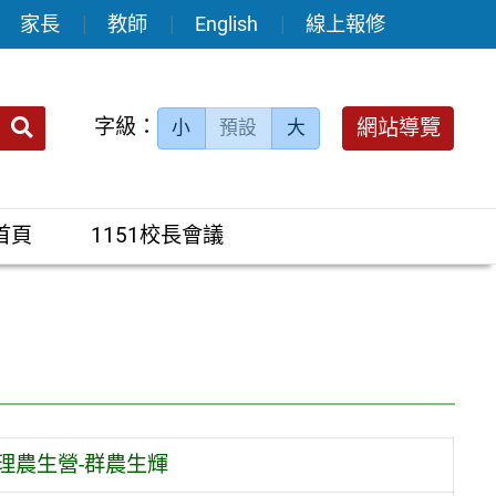
家長
教師
English
線上報修
送出
字級：
網站導覽
小
預設
大
搜
尋：
首頁
1151校長會議
理農生營-群農生輝